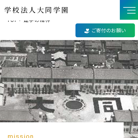
学校法人大同学園
>
TOP
建学の精神
ご寄付のお願い
mission